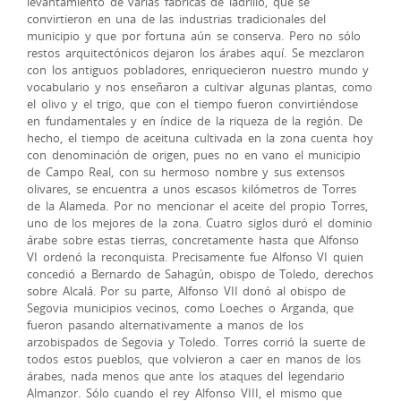
levantamiento de varias fábricas de ladrillo, que se
convirtieron en una de las industrias tradicionales del
municipio y que por fortuna aún se conserva. Pero no sólo
restos arquitectónicos dejaron los árabes aquí. Se mezclaron
con los antiguos pobladores, enriquecieron nuestro mundo y
vocabulario y nos enseñaron a cultivar algunas plantas, como
el olivo y el trigo, que con el tiempo fueron convirtiéndose
en fundamentales y en índice de la riqueza de la región. De
hecho, el tiempo de aceituna cultivada en la zona cuenta hoy
con denominación de origen, pues no en vano el municipio
de Campo Real, con su hermoso nombre y sus extensos
olivares, se encuentra a unos escasos kilómetros de Torres
de la Alameda. Por no mencionar el aceite del propio Torres,
uno de los mejores de la zona. Cuatro siglos duró el dominio
árabe sobre estas tierras, concretamente hasta que Alfonso
VI ordenó la reconquista. Precisamente fue Alfonso VI quien
concedió a Bernardo de Sahagún, obispo de Toledo, derechos
sobre Alcalá. Por su parte, Alfonso VII donó al obispo de
Segovia municipios vecinos, como Loeches o Arganda, que
fueron pasando alternativamente a manos de los
arzobispados de Segovia y Toledo. Torres corrió la suerte de
todos estos pueblos, que volvieron a caer en manos de los
árabes, nada menos que ante los ataques del legendario
Almanzor. Sólo cuando el rey Alfonso VIII, el mismo que