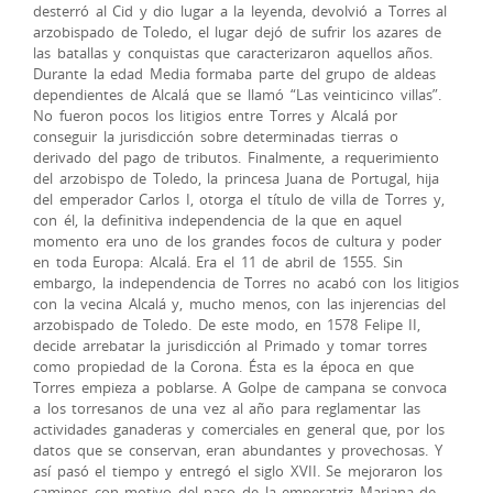
desterró al Cid y dio lugar a la leyenda, devolvió a Torres al
arzobispado de Toledo, el lugar dejó de sufrir los azares de
las batallas y conquistas que caracterizaron aquellos años.
Durante la edad Media formaba parte del grupo de aldeas
dependientes de Alcalá que se llamó “Las veinticinco villas”.
No fueron pocos los litigios entre Torres y Alcalá por
conseguir la jurisdicción sobre determinadas tierras o
derivado del pago de tributos. Finalmente, a requerimiento
del arzobispo de Toledo, la princesa Juana de Portugal, hija
del emperador Carlos I, otorga el título de villa de Torres y,
con él, la definitiva independencia de la que en aquel
momento era uno de los grandes focos de cultura y poder
en toda Europa: Alcalá. Era el 11 de abril de 1555. Sin
embargo, la independencia de Torres no acabó con los litigios
con la vecina Alcalá y, mucho menos, con las injerencias del
arzobispado de Toledo. De este modo, en 1578 Felipe II,
decide arrebatar la jurisdicción al Primado y tomar torres
como propiedad de la Corona. Ésta es la época en que
Torres empieza a poblarse. A Golpe de campana se convoca
a los torresanos de una vez al año para reglamentar las
actividades ganaderas y comerciales en general que, por los
datos que se conservan, eran abundantes y provechosas. Y
así pasó el tiempo y entregó el siglo XVII. Se mejoraron los
caminos con motivo del paso de la emperatriz Mariana de