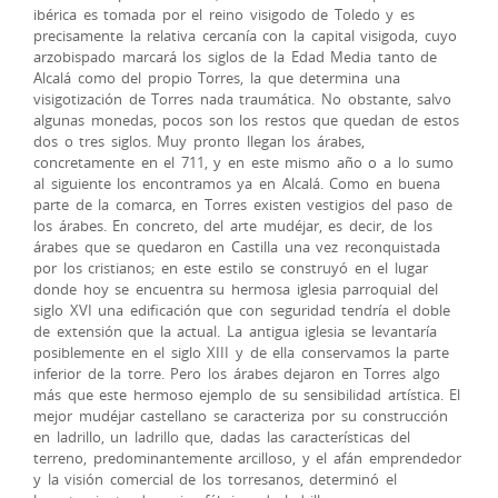
ibérica es tomada por el reino visigodo de Toledo y es
precisamente la relativa cercanía con la capital visigoda, cuyo
arzobispado marcará los siglos de la Edad Media tanto de
Alcalá como del propio Torres, la que determina una
visigotización de Torres nada traumática. No obstante, salvo
algunas monedas, pocos son los restos que quedan de estos
dos o tres siglos. Muy pronto llegan los árabes,
concretamente en el 711, y en este mismo año o a lo sumo
al siguiente los encontramos ya en Alcalá. Como en buena
parte de la comarca, en Torres existen vestigios del paso de
los árabes. En concreto, del arte mudéjar, es decir, de los
árabes que se quedaron en Castilla una vez reconquistada
por los cristianos; en este estilo se construyó en el lugar
donde hoy se encuentra su hermosa iglesia parroquial del
siglo XVI una edificación que con seguridad tendría el doble
de extensión que la actual. La antigua iglesia se levantaría
posiblemente en el siglo XIII y de ella conservamos la parte
inferior de la torre. Pero los árabes dejaron en Torres algo
más que este hermoso ejemplo de su sensibilidad artística. El
mejor mudéjar castellano se caracteriza por su construcción
en ladrillo, un ladrillo que, dadas las características del
terreno, predominantemente arcilloso, y el afán emprendedor
y la visión comercial de los torresanos, determinó el