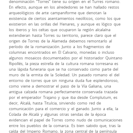
denominación “Torres” tiene su origen en el Turres romano.
En efecto, aunque en los alrededores se han hallado restos
arqueológicos de arte campaniforme que denotan la
existencia de ciertos asentamientos neolíticos, como los que
existieron en las orillas del Henares, y aunque es lógico que
los iberos y los celtas que ocuparon la región alcalaína
extendieran hasta Torres su territorio, parece claro que el
origen de Torres de la Alameda debemos remontarlo al
período de la romanización. Junto a los fragmentos de
columnas encontrados en El Calvario, monedas o incluso
algunos mosaicos documentados por el historiador Quintano
Ripollés, la pieza estrella de la cultura romana torresana es
una lápida funeraria que se ha conservado como parte del
muro de la ermita de la Soledad. Un pasado romano el del
entorno de torres que sin ninguna duda fue esplendoroso,
como viene a demostrar el paso de la Vía Galiana, una
antigua calzada romana perfectamente conservada trazada
por el emperador Trajano y que iba desde Complutum, es
decir, Alcalá, hasta Titulcia, sirviendo como red de
comunicación para el comercio y el ganado. Junto a ella, la
Colada de Alcalá y algunas otras sendas de la época
evidencian el papel de Torres como nudo de comunicaciones
entre los pueblos de la comarca. Es bien sabido que, tras la
caída del Imperio Romano, la zona central de la península