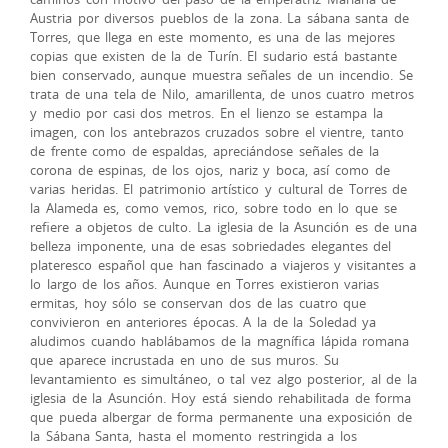
Austria por diversos pueblos de la zona. La sábana santa de
Torres, que llega en este momento, es una de las mejores
copias que existen de la de Turín. El sudario está bastante
bien conservado, aunque muestra señales de un incendio. Se
trata de una tela de Nilo, amarillenta, de unos cuatro metros
y medio por casi dos metros. En el lienzo se estampa la
imagen, con los antebrazos cruzados sobre el vientre, tanto
de frente como de espaldas, apreciándose señales de la
corona de espinas, de los ojos, nariz y boca, así como de
varias heridas. El patrimonio artístico y cultural de Torres de
la Alameda es, como vemos, rico, sobre todo en lo que se
refiere a objetos de culto. La iglesia de la Asunción es de una
belleza imponente, una de esas sobriedades elegantes del
plateresco español que han fascinado a viajeros y visitantes a
lo largo de los años. Aunque en Torres existieron varias
ermitas, hoy sólo se conservan dos de las cuatro que
convivieron en anteriores épocas. A la de la Soledad ya
aludimos cuando hablábamos de la magnífica lápida romana
que aparece incrustada en uno de sus muros. Su
levantamiento es simultáneo, o tal vez algo posterior, al de la
iglesia de la Asunción. Hoy está siendo rehabilitada de forma
que pueda albergar de forma permanente una exposición de
la Sábana Santa, hasta el momento restringida a los